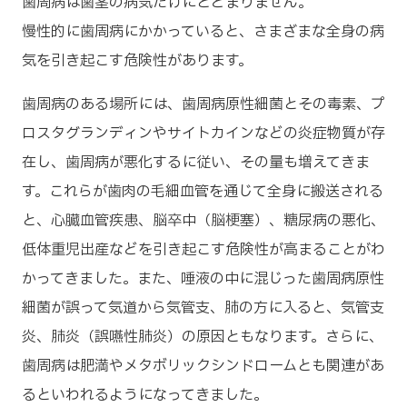
歯周病は歯茎の病気だけにとどまりません。
慢性的に歯周病にかかっていると、さまざまな全身の病
気を引き起こす危険性があります。
歯周病のある場所には、歯周病原性細菌とその毒素、プ
ロスタグランディンやサイトカインなどの炎症物質が存
在し、歯周病が悪化するに従い、その量も増えてきま
す。これらが歯肉の毛細血管を通じて全身に搬送される
と、心臓血管疾患、脳卒中（脳梗塞）、糖尿病の悪化、
低体重児出産などを引き起こす危険性が高まることがわ
かってきました。また、唾液の中に混じった歯周病原性
細菌が誤って気道から気管支、肺の方に入ると、気管支
炎、肺炎（誤嚥性肺炎）の原因ともなります。さらに、
歯周病は肥満やメタボリックシンドロームとも関連があ
るといわれるようになってきました。